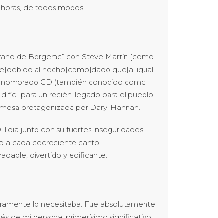
s horas, de todos modos.
yrano de Bergerac” con Steve Martin {como
de|debido al hecho|como|dado que|al igual
eza nombrado CD (también conocido como
ícil para un recién llegado para el pueblo
hermosa protagonizada por Daryl Hannah.
 lidia junto con su fuertes inseguridades
do a cada decreciente canto
dable, divertido y edificante.
eramente lo necesitaba. Fue absolutamente
de mi personal primerísimo significativo