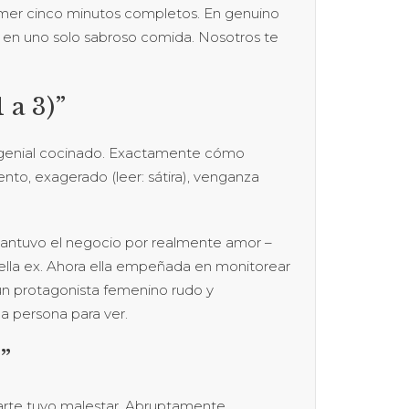
imer cinco minutos completos. En genuino
o en uno solo sabroso comida. Nosotros te
 a 3)”
o y genial cocinado. Exactamente cómo
ento, exagerado (leer: sátira), venganza
mantuvo el negocio por realmente amor –
 ella ex. Ahora ella empeñada en monitorear
un protagonista femenino rudo y
a persona para ver.
”
parte tuyo malestar. Abruptamente