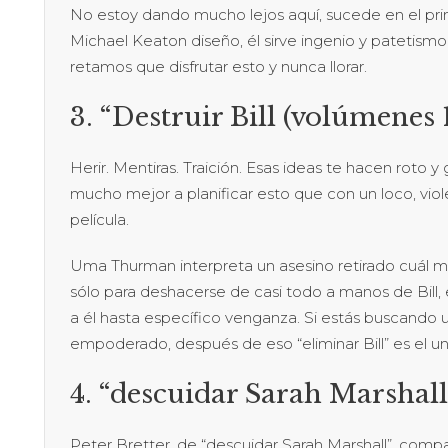
No estoy dando mucho lejos aquí, sucede en el pr
Michael Keaton diseño, él sirve ingenio y patetism
retamos que disfrutar esto y nunca llorar.
3. “Destruir Bill (volúmenes 1
Herir. Mentiras. Traición. Esas ideas te hacen rot
mucho mejor a planificar esto que con un loco, viol
película.
Uma Thurman interpreta un asesino retirado cuál 
sólo para deshacerse de casi todo a manos de Bill,
a él hasta específico venganza. Si estás buscando 
empoderado, después de eso “eliminar Bill” es el un
4. “descuidar Sarah Marshall
Peter Bretter, de “descuidar Sarah Marshall”, com