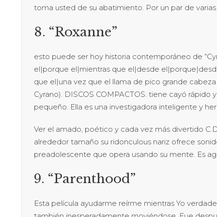
toma usted de su abatimiento. Por un par de varia
8. “Roxanne”
esto puede ser hoy historia contemporáneo de “C
el|porque el|mientras que el|desde el|porque|des
que el|una vez que el llama de pico grande cab
Cyrano). DISCOS COMPACTOS. tiene cayó rápido y dif
pequeño. Ella es una investigadora inteligente y 
Ver el amado, poético y cada vez más divertido C.D.
alrededor tamaño su ridonculous nariz ofrece soni
preadolescente que opera usando su mente. Es agra
9. “Parenthood”
Esta película ayudarme reírme mientras Yo verdad
también inesperadamente moviéndose. Fue después 