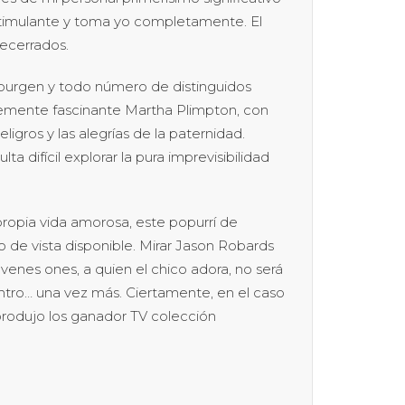
timulante y toma yo completamente. El
recerrados.
nburgen y todo número de distinguidos
temente fascinante Martha Plimpton, con
igros y las alegrías de la paternidad.
a difícil explorar la pura imprevisibilidad
ropia vida amorosa, este popurrí de
 de vista disponible. Mirar Jason Robards
enes ones, a quien el chico adora, no será
entro… una vez más. Ciertamente, en el caso
produjo los ganador TV colección