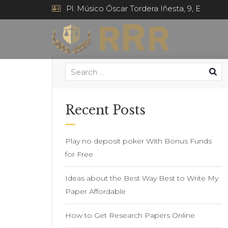
Pl. Músico Óscar Tordera Iñesta, 9, E
Recent Posts
Play no deposit poker With Bonus Funds
for Free
Ideas about the Best Way Best to Write My
Paper Affordable
How to Get Research Papers Online