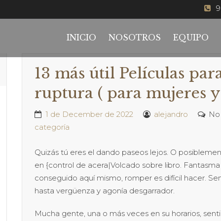
9
INICIO
NOSOTROS
EQUIPO
13 más útil Películas pa
ruptura ( para mujeres y
1 de December de 2022
alejandro
No
categoría
Quizás tú eres el dando paseos lejos. O posiblement
en {control de acera|Volcado sobre libro. Fantasm
conseguido aquí mismo, romper es difícil hacer. Se
hasta vergüenza y agonía desgarrador.
Mucha gente, una o más veces en su horarios, senti