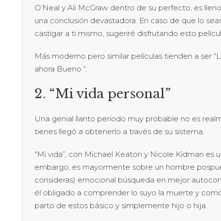
O’Neal y Ali McGraw dentro de su perfecto, es lleno
una conclusión devastadora. En caso de que lo seas v
castigar a ti mismo, sugeriré disfrutando esto pelícu
Más moderno pero similar películas tienden a ser “La
ahora Bueno “.
2. “Mi vida personal”
Una genial llanto período muy probable no es real
tienes llegó a obtenerlo a través de su sistema.
“Mi vida”, con Michael Keaton y Nicole Kidman es un
embargo, es mayormente sobre un hombre pospuest
consideras) emocional búsqueda en mejor autoconc
él obligado a comprender lo suyo la muerte y como
parto de estos básico y simplemente hijo o hija.