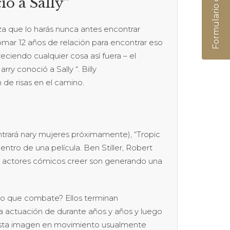
Formulario de Contacto
ió a Sally”
za que lo harás nunca antes encontrar
mar 12 años de relación para encontrar eso
reciendo cualquier cosa así fuera – el
y conoció a Sally “. Billy
e risas en el camino.
trará nary mujeres próximamente), “Tropic
ntro de una película. Ben Stiller, Robert
e actores cómicos creer son generando una
do que combate? Ellos terminan
a actuación de durante años y años y luego
esta imagen en movimiento usualmente