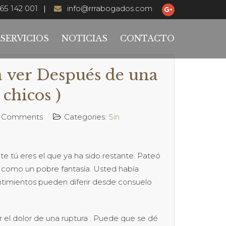
65 142 001
info@rrrabogados.com
SERVICIOS
NOTICIAS
CONTACTO
ra ver Después de una
 chicos )
 Comments
Categories:
Sin
e tú eres el que ya ha sido restante. Pateó
a como un pobre fantasía. Usted había
ntimientos pueden diferir desde consuelo
r el dolor de una ruptura . Puede que se dé