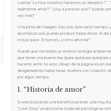
cuenta “Lo hice nosotros hacemos un desatino ? ” “
realmente amor?” “¿Voy a perecer solo? “puedo ant
vez más? “
Una pinta de Haagen Das solo dura tanto tiempo, y
alcohólicas solo puedo producir hasta ahora. Al día
incluso peor. Entonces, ¿cómo afrontar?
Puede que necesites un exterior energía simplemente
que tener una buena risa, {para que|para que|para 
hacerte sentir no esto. Abajo de la página es en rea
desgarradores hasta tripas -busters con corazón) obt
por algún tiempo.
1. “Historia de amor”
Si eres buscando una beneficiosa llorar, una muy bue
“Love Story” proporciona todas las psicológicas to