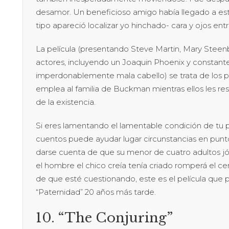
desamor. Un beneficioso amigo había llegado a es
tipo apareció localizar yo hinchado- cara y ojos ent
La película (presentando Steve Martin, Mary Stee
actores, incluyendo un Joaquin Phoenix y constan
imperdonablemente mala cabello) se trata de los pel
emplea al familia de Buckman mientras ellos les result
de la existencia.
Si eres lamentando el lamentable condición de tu p
cuentos puede ayudar lugar circunstancias en punto
darse cuenta de que su menor de cuatro adultos jóv
el hombre el chico creía tenía criado romperá el c
de que esté cuestionando, este es el película que 
“Paternidad” 20 años más tarde.
10. “The Conjuring”