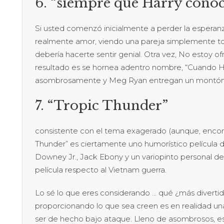
6. “siempre que Harry conoc
Si usted comenzó inicialmente a perder la esperan
realmente amor, viendo una pareja simplemente to
debería hacerte sentir genial. Otra vez, No estoy of
resultado es se hornea adentro nombre, “Cuando Harr
asombrosamente y Meg Ryan entregan un montón d
7. “Tropic Thunder”
consistente con el tema exagerado (aunque, encon
Thunder” es ciertamente uno humorístico película de
Downey Jr., Jack Ebony y un variopinto personal d
película respecto al Vietnam guerra.
Lo sé lo que eres considerando … qué ¿más diverti
proporcionando lo que sea creen es en realidad un
ser de hecho bajo ataque. Lleno de asombrosos, 