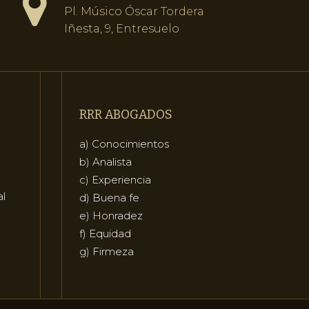
Pl. Músico Óscar Tordera
Iñesta, 9, Entresuelo
RRR ABOGADOS
a) Conocimientos
b) Analista
c) Experiencia
al
d) Buena fe
e) Honradez
f) Equidad
g) Firmeza