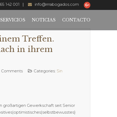
65 142 001
info@rrrabogados.com
SERVICIOS
NOTICIAS
CONTACTO
einem Treffen.
nach in ihrem
 Comments
Categories:
Sin
 in großartigen Gewerkschaft seit Senior
sitives|optimistisches|selbstbewusstes}