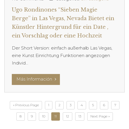
Ugo Rondinones “Sieben Magie
Berge” in Las Vegas, Nevada Bietet ein
Künstler Hintergrund für ein Date ,
ein Vorschlag oder eine Hochzeit
Der Short Version: einfach außerhalb Las Vegas,
eine Kunst Einrichtung Funktionen angezogen
Individ...
Más Información
« Previous Page
1
2
3
4
5
6
7
8
9
10
11
12
13
Next Page »