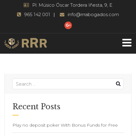
Pl. Músico Óscar Tordera Iñesta, 9, E
965 142 001
info@rrrabogados.com
Recent Posts
Play no deposit poker With Bonus Funds for Free